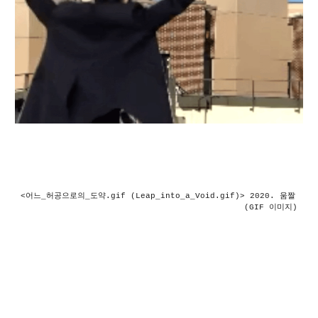
<어느_허공으로의_도약.gif (Leap_into_a_Void.gif)> 2020. 움짤 
(GIF 이미지)